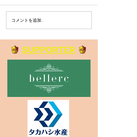
コメントを追加…
ルスデランパラ ボールタ
中学生練習試合
ッチチャレンジをスター
課題が見えた充
トします！
｜ルスデランパラ
SUPPORTER