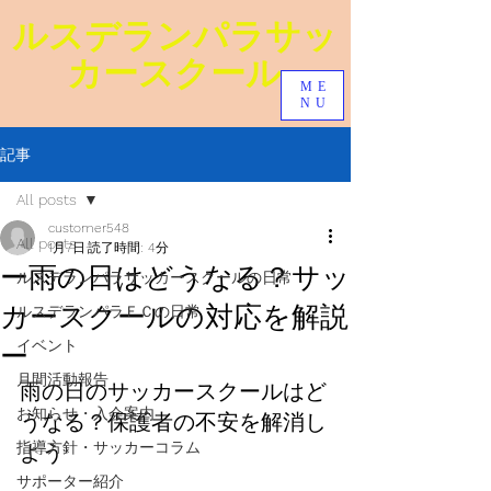
ルスデランパラ​サッ
カースクール
ME
NU
記事
All posts
customer548
All posts
1月7日
読了時間: 4分
ー雨の日はどうなる？サッ
ルスデランパラサッカースクールの日常
カースクールの対応を解説
ルスデランパラＦＣの日常
イベント
ー
月間活動報告
雨の日のサッカースクールはど
お知らせ・入会案内
うなる？保護者の不安を解消し
指導方針・サッカーコラム
よう
サポーター紹介