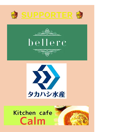
トします！
｜ルスデランパラ
SUPPORTER