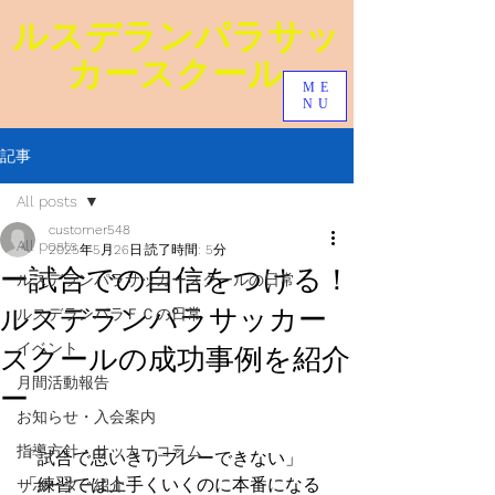
ルスデランパラ​サッ
カースクール
ME
NU
記事
All posts
customer548
All posts
2025年5月26日
読了時間: 5分
ー試合での自信をつける！
ルスデランパラサッカースクールの日常
ルスデランパラサッカー
ルスデランパラＦＣの日常
イベント
スクールの成功事例を紹介
月間活動報告
ー
お知らせ・入会案内
指導方針・サッカーコラム
「試合で思いきりプレーできない」
「練習では上手くいくのに本番になる
サポーター紹介