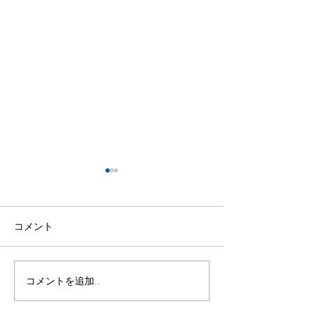
コメント
コメントを追加…
ルスデランパラ ボールタ
中学生練習試合
ッチチャレンジをスター
課題が見えた充