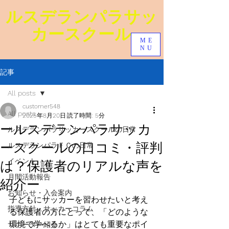
ルスデランパラ​サッ
カースクール
ME
NU
記事
All posts
customer548
All posts
2025年8月20日
読了時間: 5分
ールスデランパラサッカ
ルスデランパラサッカースクールの日常
ースクールの口コミ・評判
ルスデランパラＦＣの日常
イベント
は？保護者のリアルな声を
月間活動報告
紹介ー
お知らせ・入会案内
子どもにサッカーを習わせたいと考え
指導方針・サッカーコラム
る保護者の方にとって、「どのような
環境で学べるか」はとても重要なポイ
サポーター紹介