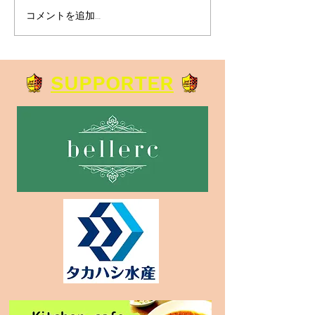
コメントを追加…
ルスデランパラ ボールタ
中学生練習試合
ッチチャレンジをスター
課題が見えた充
トします！
｜ルスデランパラ
SUPPORTER