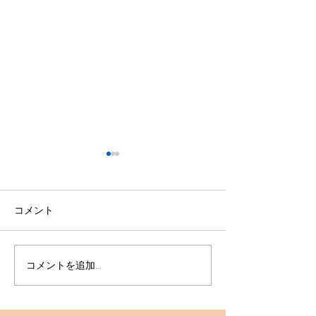
コメント
コメントを追加…
ルスデランパラ ボールタ
中学生練習試合
ッチチャレンジをスター
課題が見えた充
トします！
｜ルスデランパラ