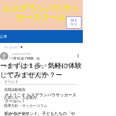
ルスデランパラ​サッ
カースクール
ME
NU
記事
All posts
customer548
All posts
2月1日
読了時間: 3分
ーまずは１歩。気軽に体験
ルスデランパラサッカースクールの日常
してみませんか？ー
ルスデランパラＦＣの日常
イベント
___________________________________
_____
月間活動報告
🎉ようこそ ルスデランパラサッカース
お知らせ・入会案内
クールへ！
指導方針・サッカーコラム
広がるグラウンド。子どもたちの「や
サポーター紹介